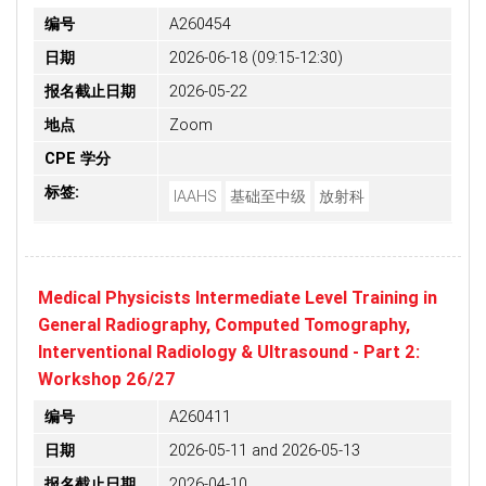
编号
A260454
日期
2026-06-18 (09:15-12:30)
报名截止日期
2026-05-22
地点
Zoom
CPE 学分
标签:
IAAHS
基础至中级
放射科
Medical Physicists Intermediate Level Training in
General Radiography, Computed Tomography,
Interventional Radiology & Ultrasound - Part 2:
Workshop 26/27
编号
A260411
日期
2026-05-11 and 2026-05-13
报名截止日期
2026-04-10