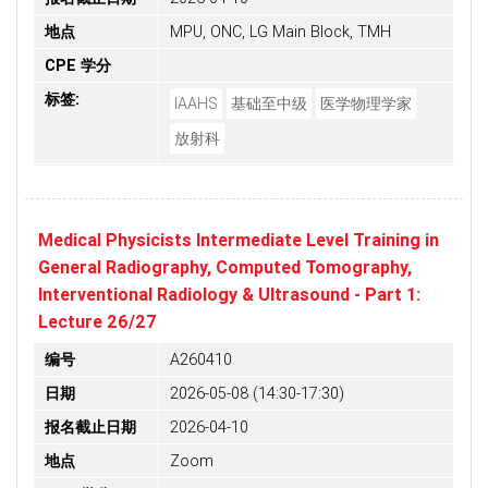
地点
MPU, ONC, LG Main Block, TMH
CPE 学分
标签:
IAAHS
基础至中级
医学物理学家
放射科
Medical Physicists Intermediate Level Training in
General Radiography, Computed Tomography,
Interventional Radiology & Ultrasound - Part 1:
Lecture 26/27
编号
A260410
日期
2026-05-08 (14:30-17:30)
报名截止日期
2026-04-10
地点
Zoom