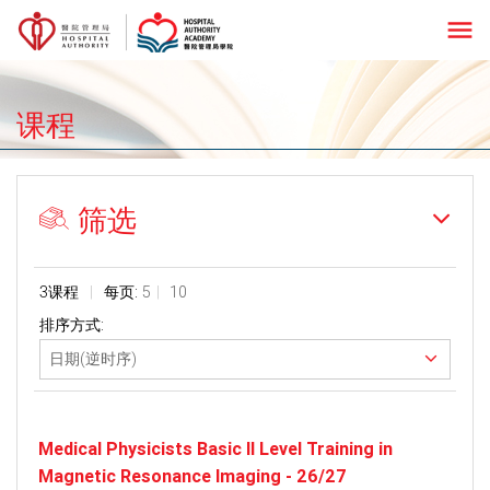
menu
课程
筛选
3课程
每页:
5
10
排序方式:
Medical Physicists Basic II Level Training in
Magnetic Resonance Imaging - 26/27