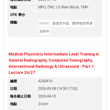
地點
MPU, ONC, LG Main Block, TMH
CPE 學分
標籤:
IAAHS
基礎至中級
醫學物理學家
放射科
Medical Physicists Intermediate Level Training in
General Radiography, Computed Tomography,
Interventional Radiology & Ultrasound - Part 1:
Lecture 26/27
編號
A260410
日期
2026-05-08 (14:30-17:30)
報名截止日期
2026-04-10
地點
Zoom