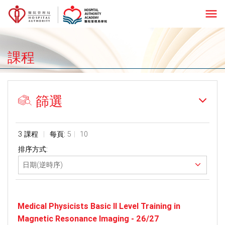
menu
課程
篩選
3 課程
每頁:
5
10
排序方式:
Medical Physicists Basic II Level Training in
Magnetic Resonance Imaging - 26/27