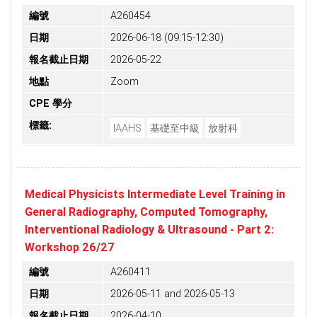
編號
A260454
日期
2026-06-18 (09:15-12:30)
報名截止日期
2026-05-22
地點
Zoom
CPE 學分
標籤:
IAAHS
基礎至中級
放射科
Medical Physicists Intermediate Level Training in
General Radiography, Computed Tomography,
Interventional Radiology & Ultrasound - Part 2:
Workshop 26/27
編號
A260411
日期
2026-05-11 and 2026-05-13
報名截止日期
2026-04-10