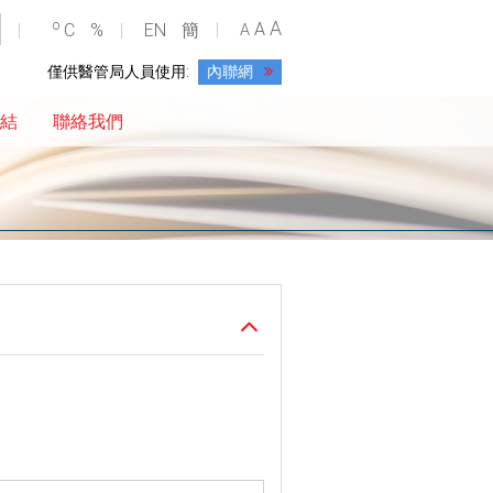
A
o
A
C
%
EN
簡
A
僅供醫管局人員使用:
內聯網
結
聯絡我們