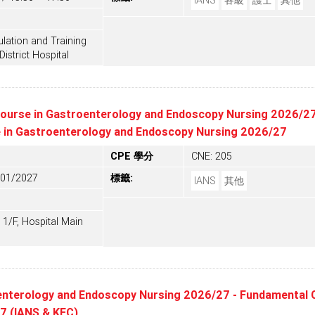
IANS
各級
護士
其他
lation and Training
District Hospital
 Course in Gastroenterology and Endoscopy Nursing 2026/27
se in Gastroenterology and Endoscopy Nursing 2026/27
CPE 學分
CNE: 205
/01/2027
標籤:
IANS
其他
1/F, Hospital Main
enterology and Endoscopy Nursing 2026/27 - Fundamental 
7 (IANS & KEC)