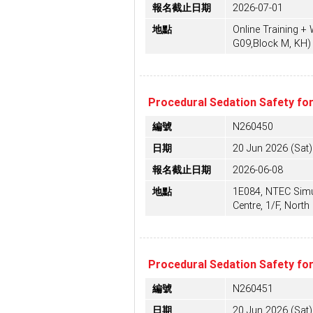
報名截止日期
2026-07-01
地點
Online Training 
G09,Block M, KH)
Procedural Sedation Safety for
編號
N260450
日期
20 Jun 2026 (Sat)
報名截止日期
2026-06-08
地點
1E084, NTEC Simu
Centre, 1/F, North 
Procedural Sedation Safety for
編號
N260451
日期
20 Jun 2026 (Sat)