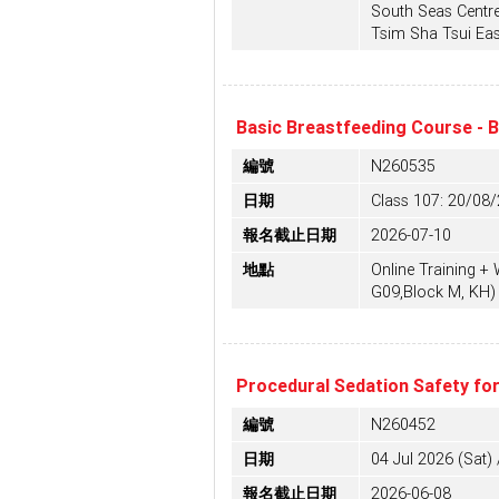
South Seas Centr
Tsim Sha Tsui Eas
Basic Breastfeeding Course - 
編號
N260535
日期
Class 107: 20/08
報名截止日期
2026-07-10
地點
Online Training 
G09,Block M, KH)
Procedural Sedation Safety for
編號
N260452
日期
04 Jul 2026 (Sat) 
報名截止日期
2026-06-08