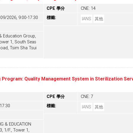
CPE 學分
CNE: 14
09/2026, 9:00-17:30
標籤:
IANS
其他
& Education Group,
 Tower 1, South Seas
Road, Tsim Sha Tsui
 Program: Quality Management System in Sterilization Serv
CPE 學分
CNE: 7
-17:30
標籤:
IANS
其他
NG & EDUCATION
, 1/F., Tower 1,