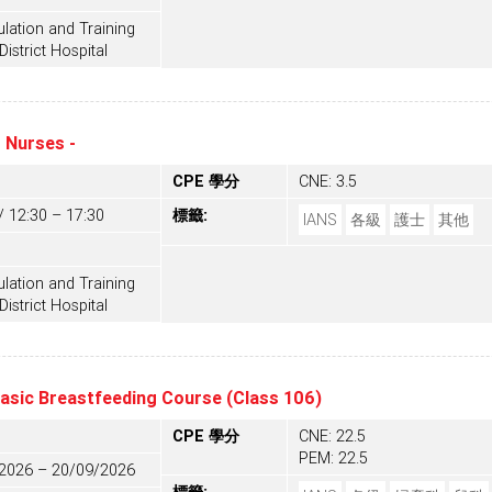
lation and Training
District Hospital
 Nurses -
CPE 學分
CNE: 3.5
/ 12:30 – 17:30
標籤:
IANS
各級
護士
其他
lation and Training
District Hospital
Basic Breastfeeding Course (Class 106)
CPE 學分
CNE: 22.5
PEM: 22.5
/2026 – 20/09/2026