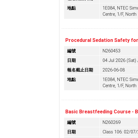
地點
1E084, NTEC Simu
Centre, 1/F, North 
Procedural Sedation Safety for
編號
N260453
日期
04 Jul 2026 (Sat) 
報名截止日期
2026-06-08
地點
1E084, NTEC Simu
Centre, 1/F, North 
Basic Breastfeeding Course - 
編號
N260269
日期
Class 106: 02/07