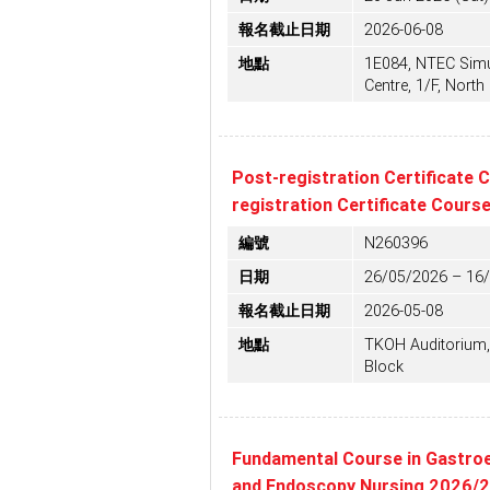
報名截止日期
2026-06-08
地點
1E084, NTEC Simu
Centre, 1/F, North 
Post-registration Certificate
registration Certificate Cour
編號
N260396
日期
26/05/2026 – 16
報名截止日期
2026-05-08
地點
TKOH Auditorium, 
Block
Fundamental Course in Gastro
and Endoscopy Nursing 2026/2