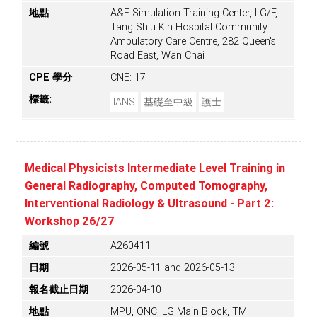
地點
A&E Simulation Training Center, LG/F,
Tang Shiu Kin Hospital Community
Ambulatory Care Centre, 282 Queen's
Road East, Wan Chai
CPE 學分
CNE: 17
標籤:
IANS
基礎至中級
護士
Medical Physicists Intermediate Level Training in
General Radiography, Computed Tomography,
Interventional Radiology & Ultrasound - Part 2:
Workshop 26/27
編號
A260411
日期
2026-05-11 and 2026-05-13
報名截止日期
2026-04-10
地點
MPU, ONC, LG Main Block, TMH