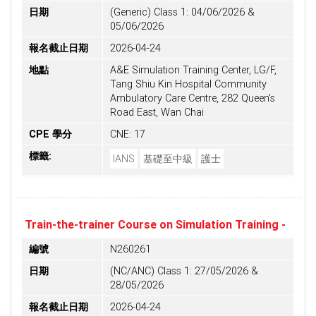
日期
(Generic) Class 1: 04/06/2026 &
05/06/2026
報名截止日期
2026-04-24
地點
A&E Simulation Training Center, LG/F,
Tang Shiu Kin Hospital Community
Ambulatory Care Centre, 282 Queen's
Road East, Wan Chai
CPE 學分
CNE: 17
標籤:
IANS
基礎至中級
護士
Train-the-trainer Course on Simulation Training -
編號
N260261
日期
(NC/ANC) Class 1: 27/05/2026 &
28/05/2026
報名截止日期
2026-04-24