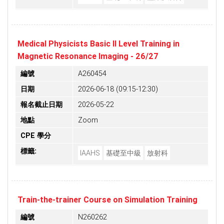
Medical Physicists Basic II Level Training in
Magnetic Resonance Imaging - 26/27
編號
A260454
日期
2026-06-18 (09:15-12:30)
報名截止日期
2026-05-22
地點
Zoom
CPE 學分
標籤:
IAAHS
基礎至中級
放射科
Train-the-trainer Course on Simulation Training
編號
N260262