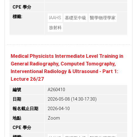
CPE 學分
標籤:
IAAHS
基礎至中級
醫學物理學家
放射科
Medical Physicists Intermediate Level Training in
General Radiography, Computed Tomography,
Interventional Radiology & Ultrasound - Part 1:
Lecture 26/27
編號
A260410
日期
2026-05-08 (14:30-17:30)
報名截止日期
2026-04-10
地點
Zoom
CPE 學分