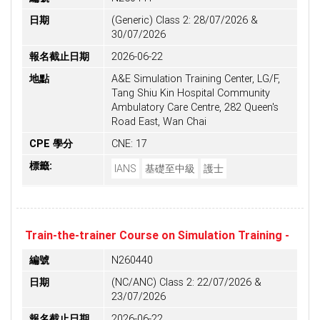
日期
(Generic) Class 2: 28/07/2026 &
30/07/2026
報名截止日期
2026-06-22
地點
A&E Simulation Training Center, LG/F,
Tang Shiu Kin Hospital Community
Ambulatory Care Centre, 282 Queen's
Road East, Wan Chai
CPE 學分
CNE: 17
標籤:
IANS
基礎至中級
護士
Train-the-trainer Course on Simulation Training -
編號
N260440
日期
(NC/ANC) Class 2: 22/07/2026 &
23/07/2026
報名截止日期
2026-06-22