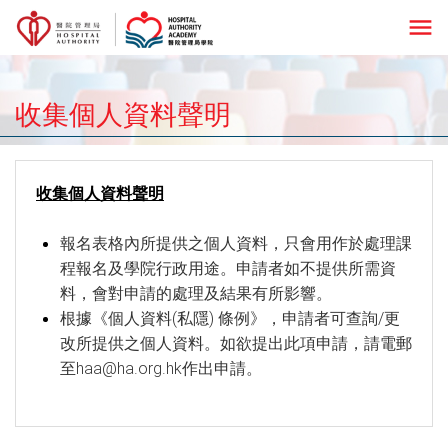
menu
收集個人資料聲明
收集個人資料聲明
報名表格內所提供之個人資料，只會用作於處理課
程報名及學院行政用途。申請者如不提供所需資
料，會對申請的處理及結果有所影響。
根據《個人資料(私隱) 條例》，申請者可查詢/更
改所提供之個人資料。如欲提出此項申請，請電郵
至
haa@ha.org.hk
作出申請。