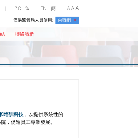
A
o
A
C
%
EN
簡
A
僅供醫管局人員使用:
內聯網
結
聯絡我們
和培訓科技
，以提供系統性的
學院，促進員工專業發展。