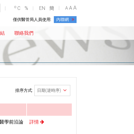
A
o
A
C
%
EN
簡
A
僅供醫管局人員使用:
內聯網
結
聯絡我們
排序方式:
區醫學前沿論
詳情