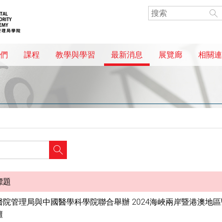
們
課程
教學與學習
最新消息
展覽廊
相關連
標題
醫院管理局與中國醫學科學院聯合舉辦 2024海峽兩岸暨港澳地
壇