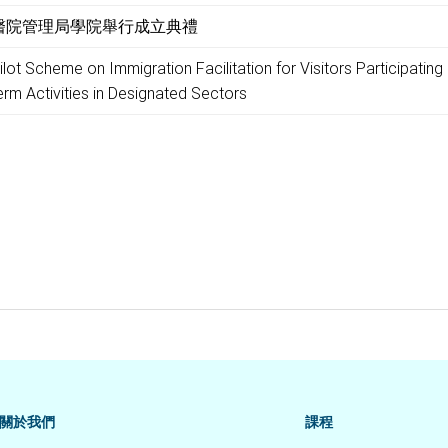
醫院管理局學院舉行成立典禮
ilot Scheme on Immigration Facilitation for Visitors Participating 
erm Activities in Designated Sectors
關於我們
課程